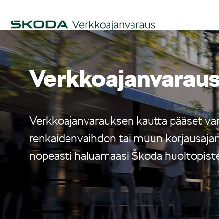
Verkko­ajanvarau
Verkkoajanvarauksen kautta pääset va
renkaidenvaihdon tai muun korjausajan 
nopeasti haluamaasi Škoda huoltopist