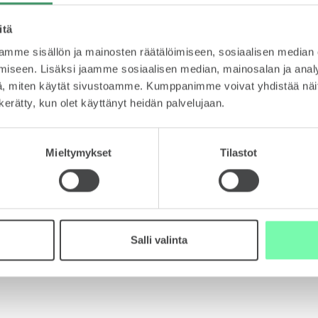
oaa avun paikan päälle veloituksetta. Lue tarkemmat tiedo
itä
mme sisällön ja mainosten räätälöimiseen, sosiaalisen median
iseen. Lisäksi jaamme sosiaalisen median, mainosalan ja analy
, miten käytät sivustoamme. Kumppanimme voivat yhdistää näitä t
n kerätty, kun olet käyttänyt heidän palvelujaan.
Mieltymykset
Tilastot
ein kysytyt kysymyk
Salli valinta