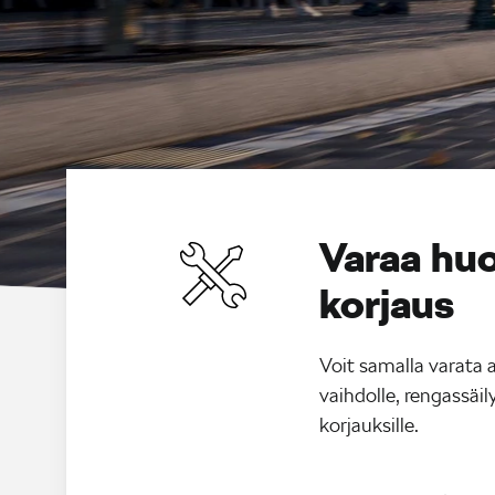
Varaa huo
korjaus
Voit samalla varata 
vaihdolle, rengassäily
korjauksille.