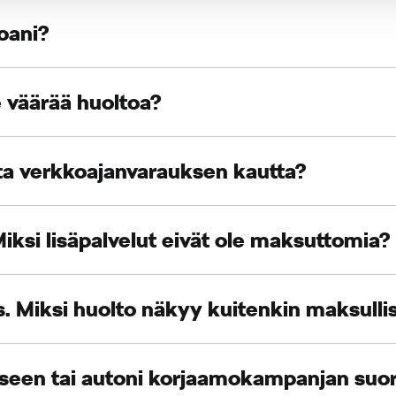
toani?
e väärää huoltoa?
ata verkkoajanvarauksen kautta?
iksi lisäpalvelut eivät ole maksuttomia?
. Miksi huolto näkyy kuitenkin maksulli
kseen tai autoni korjaamokampanjan suo