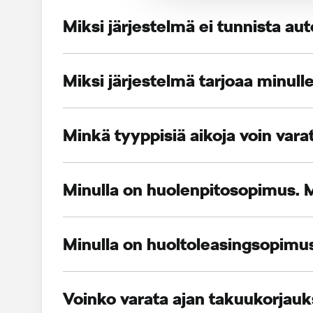
Miksi järjestelmä ei tunnista au
Miksi järjestelmä tarjoaa minull
Minkä tyyppisiä aikoja voin var
Minulla on huolenpitosopimus. M
Minulla on huoltoleasingsopimus
Voinko varata ajan takuukorjau