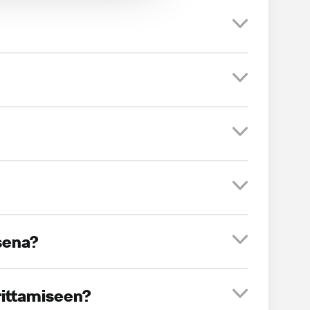
sena?
rittamiseen?