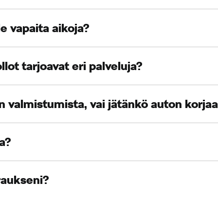
le vapaita aikoja?
ot tarjoavat eri palveluja?
 valmistumista, vai jätänkö auton korja
ua?
raukseni?