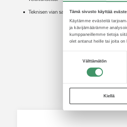
Teknisen vian sattuessa Škoda Ajoturva tarj
Tämä sivusto käyttää eväste
Käytämme evästeitä tarjoama
ja kävijämäärämme analysoim
kumppaneillemme tietoja siitä
olet antanut heille tai joita o
Suostumuksen
Välttämätön
valinta
Us
Kiellä