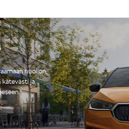
s
raamaan huollon,
kätevästi ja
eeseen.