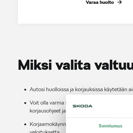
Varaa huolto
Miksi valita valt
Autosi huolloissa ja korjauksissa käytetään a
Voit olla varma siitä, että autosi huoltaa amm
korjausohjeet ja erikoistyökalut. Näin tiedät
Korjaamokäynnin yhteydessä tarkastetaan va
Suostumus
veloituksetta.