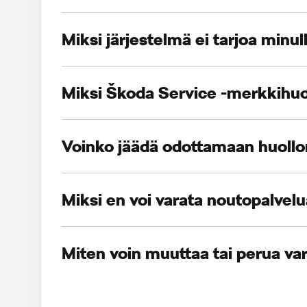
Miksi järjestelmä ei tarjoa minul
Miksi Škoda Service -merkkihuoll
Voinko jäädä odottamaan huollon
Miksi en voi varata noutopalvel
Miten voin muuttaa tai perua va