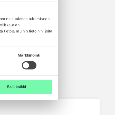
t
Škoda Ajoturvasta täältä.
 ominaisuuksien tukemiseen
tiikka-alan
ietoja muihin tietoihin, joita
Markkinointi
set
Salli kaikki