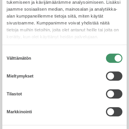
tukemiseen ja kävijämäärämme analysoimiseen. Lisäksi
paikan päälle veloituksetta. Lue tarkemmat tiedot
jaamme sosiaalisen median, mainosalan ja analytiikka-
Škoda Ajoturvasta täältä.
alan kumppaneillemme tietoja siitä, miten käytät
sivustoamme. Kumppanimme voivat yhdistää näitä
tietoja muihin tietoihin, joita olet antanut heille tai joita on
kerätty, kun olet käyttänyt heidän palvelujaan.
Suostumuksen
Välttämätön
valinta
Usein kysytyt
Mieltymykset
kysymykset
Tilastot
Markkinointi