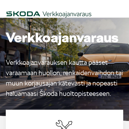
Verkko­ajanvaraus
Verkkoajanvarauksen kautta pääset
varaamaan huollon, renkaidenvaihdon tai
muun korjausajan kätevästi ja nopeasti
haluamaasi Škoda huoltopisteeseen.