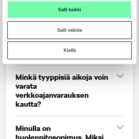
Miksi järjestelmä ei
Salli kaikki
tunnista autoani?
Salli valinta
Miksi järjestelmä tarjoaa
Kiellä
minulle väärää huoltoa?
Minkä tyyppisiä aikoja voin
varata
verkkoajanvarauksen
kautta?
Minulla on
huolenpitosopimus. Miksi