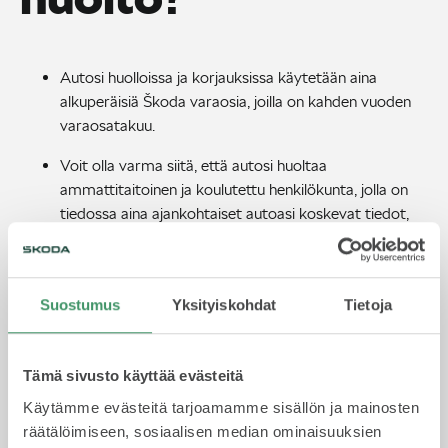
Autosi huolloissa ja korjauksissa käytetään aina
alkuperäisiä Škoda varaosia, joilla on kahden vuoden
varaosatakuu.
Voit olla varma siitä, että autosi huoltaa
ammattitaitoinen ja koulutettu henkilökunta, jolla on
tiedossa aina ajankohtaiset autoasi koskevat tiedot,
korjausohjeet ja erikoistyökalut. Näin tiedät, että
autosi on huollettu valmistajan määrittämän huolto-
ohjelman mukaisesti.
Suostumus
Yksityiskohdat
Tietoja
Korjaamokäynnin yhteydessä tarkastetaan
valmistajan korjaamo ja takaisinkutsukampanjat, jotka
suoritetaan korjaamokäynnin yhteydessä
Tämä sivusto käyttää evästeitä
veloituksetta.
Käytämme evästeitä tarjoamamme sisällön ja mainosten
räätälöimiseen, sosiaalisen median ominaisuuksien
Teknisen vian sattuessa Škoda Ajoturva tarjoaa avun