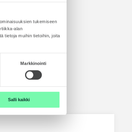
t
Škoda Ajoturvasta täältä.
 ominaisuuksien tukemiseen
tiikka-alan
ietoja muihin tietoihin, joita
Markkinointi
set
Salli kaikki