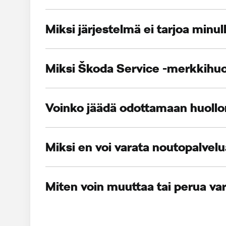
Miksi järjestelmä ei tarjoa minul
Miksi Škoda Service -merkkihuoll
Voinko jäädä odottamaan huollon
Miksi en voi varata noutopalvel
Miten voin muuttaa tai perua va