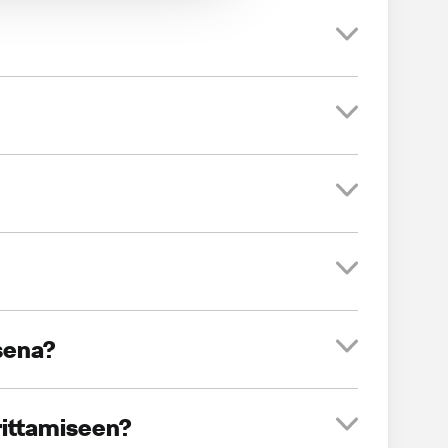
sena?
rittamiseen?