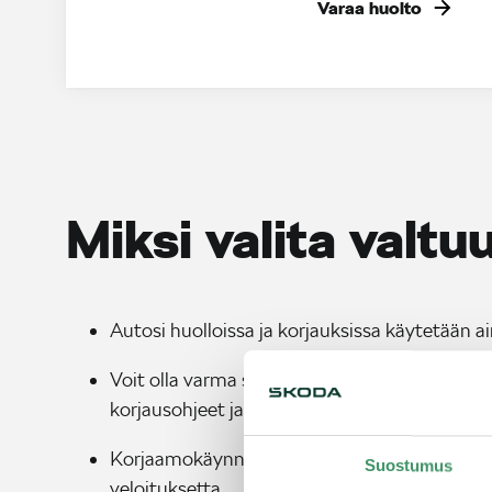
Varaa huolto
Miksi valita valt
Autosi huolloissa ja korjauksissa käytetään a
Voit olla varma siitä, että autosi huoltaa amm
korjausohjeet ja erikoistyökalut. Näin tiedät
Korjaamokäynnin yhteydessä tarkastetaan va
Suostumus
veloituksetta.