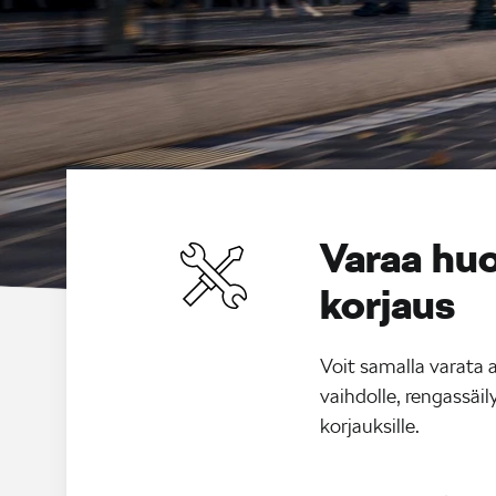
Varaa huo
korjaus
Voit samalla varata 
vaihdolle, rengassäily
korjauksille.