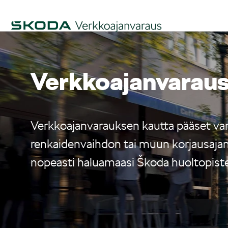
Verkko­ajanvarau
Verkkoajanvarauksen kautta pääset va
renkaidenvaihdon tai muun korjausajan 
nopeasti haluamaasi Škoda huoltopist