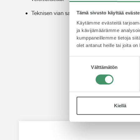
Teknisen vian sattuessa Škoda Ajoturva tarj
Tämä sivusto käyttää eväste
Käytämme evästeitä tarjoama
ja kävijämäärämme analysoim
kumppaneillemme tietoja siitä
olet antanut heille tai joita o
Suostumuksen
Välttämätön
valinta
Us
Kiellä