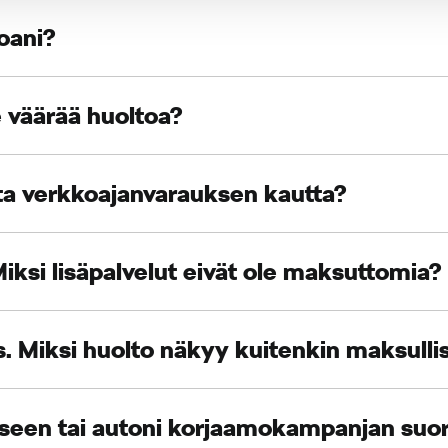
toani?
e väärää huoltoa?
ata verkkoajanvarauksen kautta?
iksi lisäpalvelut eivät ole maksuttomia?
. Miksi huolto näkyy kuitenkin maksulli
kseen tai autoni korjaamokampanjan suo