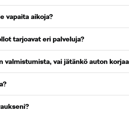
le vapaita aikoja?
ot tarjoavat eri palveluja?
 valmistumista, vai jätänkö auton korja
ua?
raukseni?