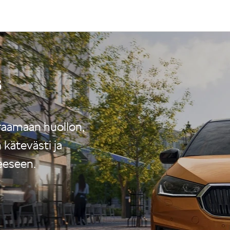
s
raamaan huollon,
kätevästi ja
eeseen.