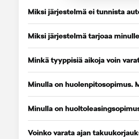
Miksi järjestelmä ei tunnista au
Miksi järjestelmä tarjoaa minull
Minkä tyyppisiä aikoja voin var
Minulla on huolenpitosopimus. M
Minulla on huoltoleasingsopimus
Voinko varata ajan takuukorjau