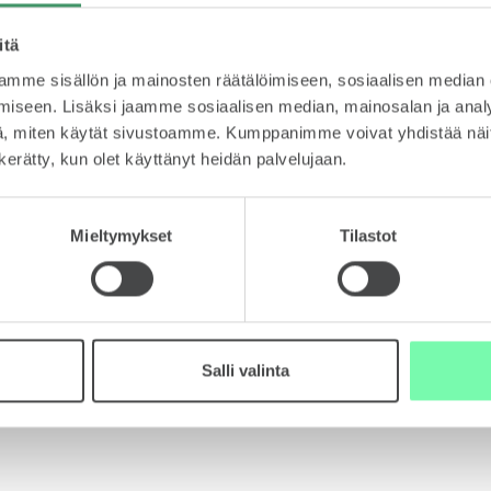
oaa avun paikan päälle veloituksetta. Lue tarkemmat tiedo
itä
mme sisällön ja mainosten räätälöimiseen, sosiaalisen median
iseen. Lisäksi jaamme sosiaalisen median, mainosalan ja analy
, miten käytät sivustoamme. Kumppanimme voivat yhdistää näitä t
n kerätty, kun olet käyttänyt heidän palvelujaan.
Mieltymykset
Tilastot
ein kysytyt kysymyk
Salli valinta